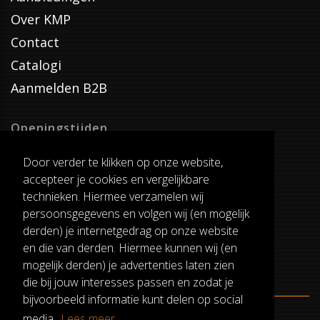
Over KMP
Contact
Catalogi
Aanmelden B2B
Openingstijden
Dinsdag T/M Zaterdag
Door verder te klikken op onze website,
van 8:00-17:00
accepteer je cookies en vergelijkbare
Verzenddagen
technieken. Hiermee verzamelen wij
Dinsdag T/M Vrijdag
persoonsgegevens en volgen wij (en mogelijk
Pauze
derden) je internetgedrag op onze website
12:30-13:00
en die van derden. Hiermee kunnen wij (en
mogelijk derden) je advertenties laten zien
die bij jouw interesses passen en zodat je
bijvoorbeeld informatie kunt delen op social
media.
Lees meer