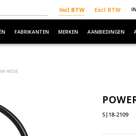
Incl BTW
Excl BTW
I
ËN
FABRIKANTEN
MERKEN
AANBIEDINGEN
IM HOSE
POWER
S|18-2109