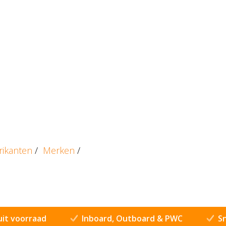
rikanten
/
Merken
/
uit voorraad
Inboard, Outboard & PWC
Sn