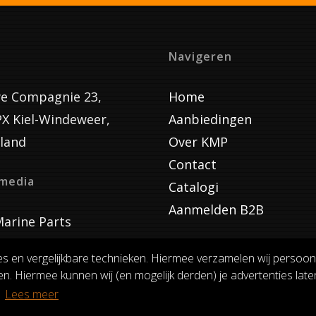
Navigeren
e Compagnie 23,
Home
PX Kiel-Windeweer,
Aanbiedingen
land
Over KMP
Contact
lmedia
Catalogi
Aanmelden B2B
arine Parts
es en vergelijkbare technieken. Hiermee verzamelen wij persoon
n. Hiermee kunnen wij (en mogelijk derden) je advertenties laten
VOORWAARDEN
RUILEN EN RETOURNEREN
PRIVACY
.
Lees meer