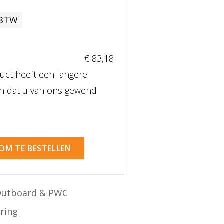
 BTW
€ 83
,18
uct heeft een langere
dan dat u van ons gewend
 OM TE BESTELLEN
Outboard & PWC
ering