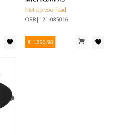
Niet op voorraad
ORB|121-085016
€ 1.396
,98