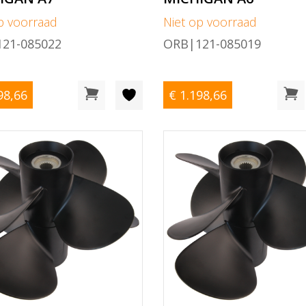
p voorraad
Niet op voorraad
21-085022
ORB|121-085019
98
,66
€ 1.198
,66