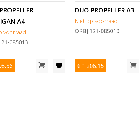
PROPELLER
DUO PROPELLER A3
IGAN A4
Niet op voorraad
ORB|121-085010
p voorraad
21-085013
98
,66
€ 1.206
,15