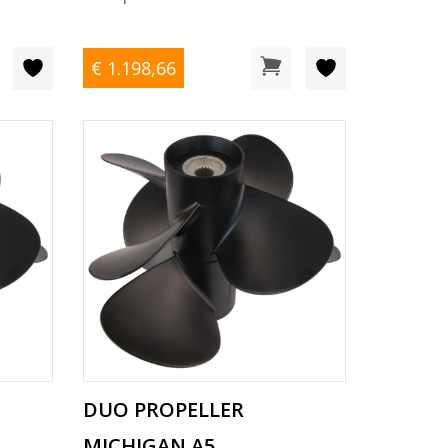
€ 1.198
,66
DUO PROPELLER
MICHIGAN A5