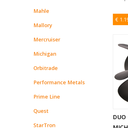
Mahle
€ 1.1
Mallory
Mercruiser
Michigan
Orbitrade
Performance Metals
Prime Line
Quest
DUO 
StarTron
MICH