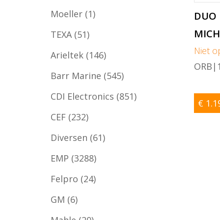
Moeller
(1)
DUO 
MICH
TEXA
(51)
Niet o
Arieltek
(146)
ORB|1
Barr Marine
(545)
CDI Electronics
(851)
€ 1.1
CEF
(232)
Diversen
(61)
EMP
(3288)
Felpro
(24)
GM
(6)
Mahle
(20)