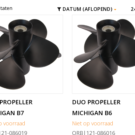
ltaten
DATUM (AFLOPEND)
2
PROPELLER
DUO PROPELLER
IGAN B7
MICHIGAN B6
p voorraad
Niet op voorraad
21-086019
ORB|121-086016