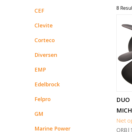
8 Resu
CEF
Clevite
Corteco
Diversen
EMP
Edelbrock
Felpro
DUO 
MICH
GM
Niet o
Marine Power
ORB|1