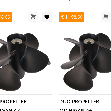
98
,66
€ 1.198
,66
PROPELLER
DUO PROPELLER
IGAN A7
MICHIGAN A6