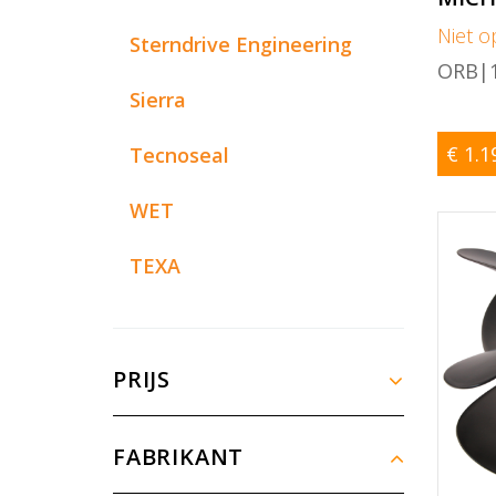
Niet o
Sterndrive Engineering
ORB|1
Sierra
€ 1.1
Tecnoseal
WET
TEXA
PRIJS
FABRIKANT