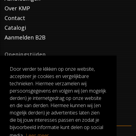
Over KMP
Contact
Catalogi
Aanmelden B2B
Openingstijden
Dinsdag T/M Zaterdag
Door verder te klikken op onze website,
van 8:00-17:00
accepteer je cookies en vergelijkbare
Verzenddagen
technieken. Hiermee verzamelen wij
Dinsdag T/M Vrijdag
persoonsgegevens en volgen wij (en mogelijk
Pauze
derden) je internetgedrag op onze website
12:30-13:00
en die van derden. Hiermee kunnen wij (en
mogelijk derden) je advertenties laten zien
die bij jouw interesses passen en zodat je
bijvoorbeeld informatie kunt delen op social
media.
Lees meer