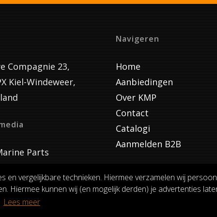
Navigeren
e Compagnie 23,
Home
PX Kiel-Windeweer,
Aanbiedingen
land
Over KMP
Contact
lmedia
Catalogi
Aanmelden B2B
arine Parts
es en vergelijkbare technieken. Hiermee verzamelen wij persoon
n. Hiermee kunnen wij (en mogelijk derden) je advertenties laten
VOORWAARDEN
RUILEN EN RETOURNEREN
PRIVACY
.
Lees meer