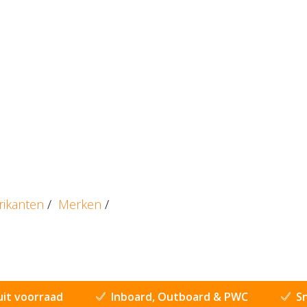
rikanten
/
Merken
/
uit voorraad
Inboard, Outboard & PWC
Sn