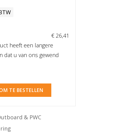
 BTW
€ 26
,41
uct heeft een langere
dan dat u van ons gewend
 OM TE BESTELLEN
Outboard & PWC
ering