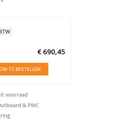
 BTW
€ 690
,45
 OM TE BESTELLEN
it voorraad
Outboard & PWC
ering