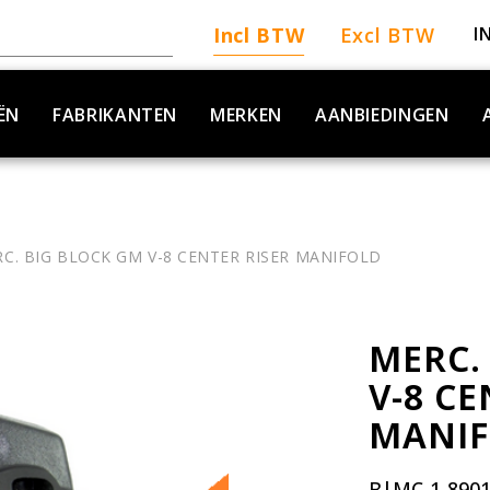
Incl BTW
Excl BTW
I
ËN
FABRIKANTEN
MERKEN
AANBIEDINGEN
C. BIG BLOCK GM V-8 CENTER RISER MANIFOLD
MERC.
V-8 CE
MANI
B|MC-1-890