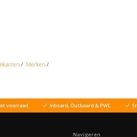
rikanten
/
Merken
/
uit voorraad
Inboard, Outboard & PWC
Sn
Navigeren