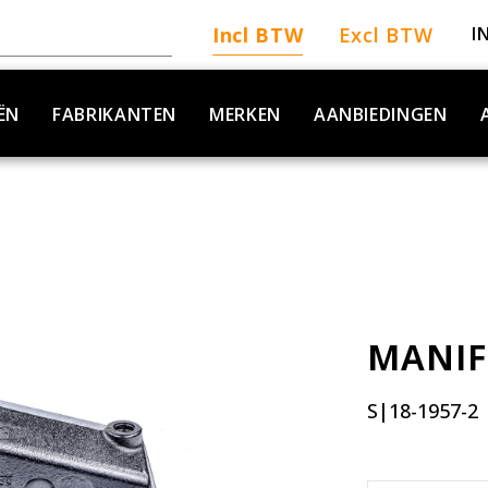
Incl BTW
Excl BTW
I
ËN
FABRIKANTEN
MERKEN
AANBIEDINGEN
D
MANI
S|18-1957-2