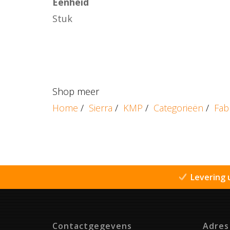
Eenheid
Stuk
Shop meer
Home
/
Sierra
/
KMP
/
Categorieën
/
Fab
Levering 
Contactgegevens
Adres