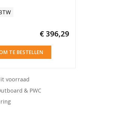
 BTW
€ 396
,29
 OM TE BESTELLEN
it voorraad
Outboard & PWC
ering