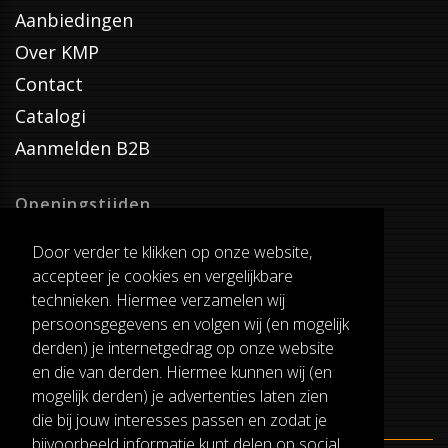
Aanbiedingen
Over KMP
Contact
Catalogi
Aanmelden B2B
Openingstijden
Dinsdag T/M Zaterdag
Door verder te klikken op onze website,
van 8:00-17:00
accepteer je cookies en vergelijkbare
Verzenddagen
technieken. Hiermee verzamelen wij
Dinsdag T/M Vrijdag
persoonsgegevens en volgen wij (en mogelijk
Pauze
derden) je internetgedrag op onze website
12:30-13:00
en die van derden. Hiermee kunnen wij (en
mogelijk derden) je advertenties laten zien
die bij jouw interesses passen en zodat je
bijvoorbeeld informatie kunt delen op social