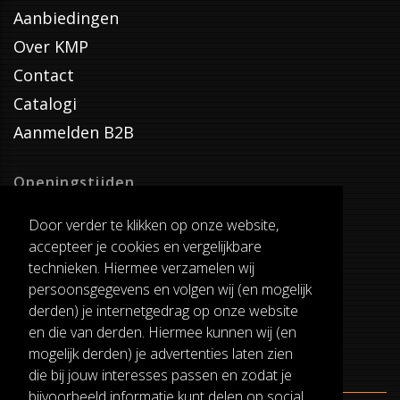
Aanbiedingen
Over KMP
Contact
Catalogi
Aanmelden B2B
Openingstijden
Dinsdag T/M Zaterdag
Door verder te klikken op onze website,
van 8:00-17:00
accepteer je cookies en vergelijkbare
Verzenddagen
technieken. Hiermee verzamelen wij
Dinsdag T/M Vrijdag
persoonsgegevens en volgen wij (en mogelijk
Pauze
derden) je internetgedrag op onze website
12:30-13:00
en die van derden. Hiermee kunnen wij (en
mogelijk derden) je advertenties laten zien
die bij jouw interesses passen en zodat je
bijvoorbeeld informatie kunt delen op social