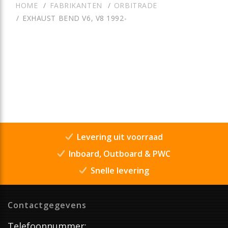
HOME
FABRIKANTEN
ORBITRADE
EXHAUST BEND V6, V8 1992-
Levering uit voorraad
Inboard, Outboard & PWC
Snelle levering
Contactgegevens
Telefoonnummer: