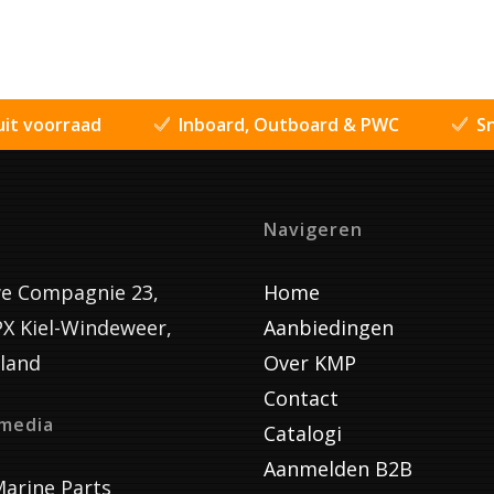
uit voorraad
Inboard, Outboard & PWC
Sn
Navigeren
e Compagnie 23,
Home
PX Kiel-Windeweer,
Aanbiedingen
land
Over KMP
Contact
lmedia
Catalogi
Aanmelden B2B
arine Parts