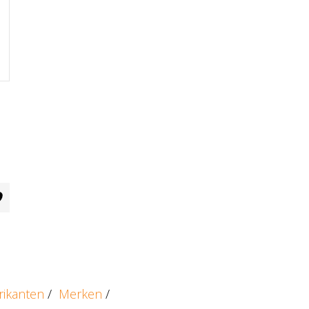
rikanten
/
Merken
/