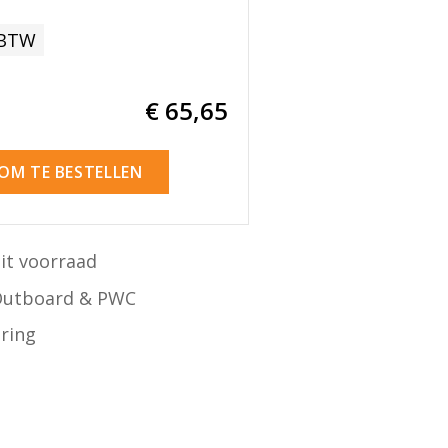
 BTW
€ 65
,65
 OM TE BESTELLEN
it voorraad
Outboard & PWC
ering