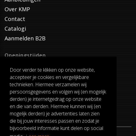
Over KMP
Contact
Catalogi
Aanmelden B2B
Openingstijden
Dinsdag T/M Zaterdag
Door verder te klikken op onze website,
van 8:00-17:00
accepteer je cookies en vergelijkbare
Verzenddagen
technieken. Hiermee verzamelen wij
Dinsdag T/M Vrijdag
persoonsgegevens en volgen wij (en mogelijk
Pauze
derden) je internetgedrag op onze website
12:30-13:00
en die van derden. Hiermee kunnen wij (en
mogelijk derden) je advertenties laten zien
die bij jouw interesses passen en zodat je
bijvoorbeeld informatie kunt delen op social