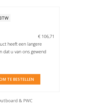
 BTW
€ 106
,71
uct heeft een langere
dan dat u van ons gewend
 OM TE BESTELLEN
Outboard & PWC