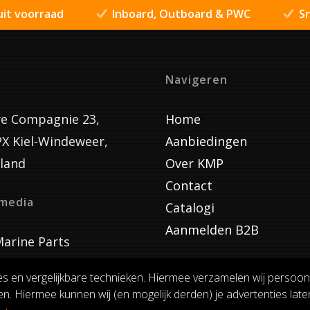
uit voorraad
Inboard, Outboard & PWC
Sn
Navigeren
e Compagnie 23,
Home
PX Kiel-Windeweer,
Aanbiedingen
land
Over KMP
Contact
lmedia
Catalogi
Aanmelden B2B
arine Parts
es en vergelijkbare technieken. Hiermee verzamelen wij persoon
n. Hiermee kunnen wij (en mogelijk derden) je advertenties laten
VOORWAARDEN
RUILEN EN RETOURNEREN
PRIVACY