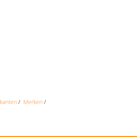
ikanten
/
Merken
/