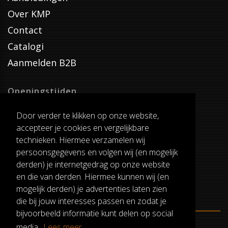
Over KMP
Contact
Catalogi
Aanmelden B2B
Openingstijden
Dinsdag T/M Zaterdag
Door verder te klikken op onze website,
van 8:00-17:00
accepteer je cookies en vergelijkbare
Verzenddagen
technieken. Hiermee verzamelen wij
Dinsdag T/M Vrijdag
persoonsgegevens en volgen wij (en mogelijk
Pauze
derden) je internetgedrag op onze website
12:30-13:00
en die van derden. Hiermee kunnen wij (en
mogelijk derden) je advertenties laten zien
die bij jouw interesses passen en zodat je
bijvoorbeeld informatie kunt delen op social
media.
Lees meer