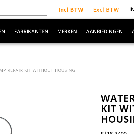
Incl BTW
Excl BTW
I
ËN
FABRIKANTEN
MERKEN
AANBIEDINGEN
MP REPAIR KIT WITHOUT HOUSING
WATER
KIT W
HOUS
S|18-3490