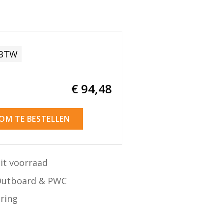
 BTW
€ 94
,48
 OM TE BESTELLEN
it voorraad
Outboard & PWC
ering