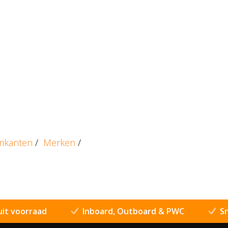
rikanten
/
Merken
/
uit voorraad
Inboard, Outboard & PWC
Sn