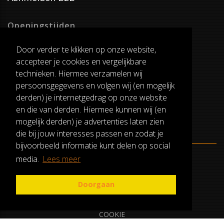
Openingstijden
Dinsdag T/M Zaterdag
Door verder te klikken op onze website,
van 8:00-17:00
accepteer je cookies en vergelijkbare
Verzenddagen
technieken. Hiermee verzamelen wij
Dinsdag T/M Vrijdag
persoonsgegevens en volgen wij (en mogelijk
Pauze
derden) je internetgedrag op onze website
12:30-13:00
en die van derden. Hiermee kunnen wij (en
mogelijk derden) je advertenties laten zien
die bij jouw interesses passen en zodat je
bijvoorbeeld informatie kunt delen op social
media.
Lees meer
ALGEMENE VOORWAARDEN
RUILEN EN RETOURNEREN
Doorgaan
PRIVACY
COOKIE