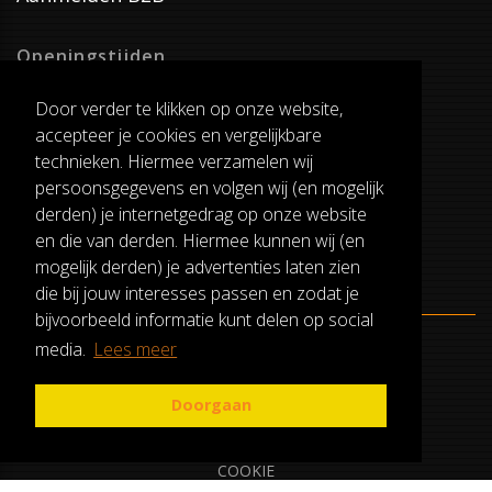
Openingstijden
Dinsdag T/M Zaterdag
Door verder te klikken op onze website,
van 8:00-17:00
accepteer je cookies en vergelijkbare
Verzenddagen
technieken. Hiermee verzamelen wij
Dinsdag T/M Vrijdag
persoonsgegevens en volgen wij (en mogelijk
Pauze
derden) je internetgedrag op onze website
12:30-13:00
en die van derden. Hiermee kunnen wij (en
mogelijk derden) je advertenties laten zien
die bij jouw interesses passen en zodat je
bijvoorbeeld informatie kunt delen op social
media.
Lees meer
ALGEMENE VOORWAARDEN
RUILEN EN RETOURNEREN
Doorgaan
PRIVACY
COOKIE