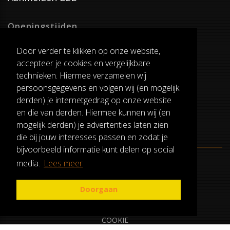
Openingstijden
Dinsdag T/M Zaterdag
Door verder te klikken op onze website,
van 8:00-17:00
accepteer je cookies en vergelijkbare
Verzenddagen
technieken. Hiermee verzamelen wij
Dinsdag T/M Vrijdag
persoonsgegevens en volgen wij (en mogelijk
Pauze
derden) je internetgedrag op onze website
12:30-13:00
en die van derden. Hiermee kunnen wij (en
mogelijk derden) je advertenties laten zien
die bij jouw interesses passen en zodat je
bijvoorbeeld informatie kunt delen op social
media.
Lees meer
ALGEMENE VOORWAARDEN
RUILEN EN RETOURNEREN
Doorgaan
PRIVACY
COOKIE