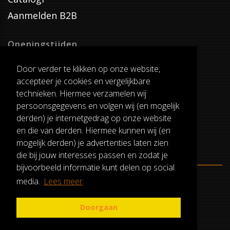
Aanmelden B2B
Openingstijden
Dinsdag T/M Zaterdag
Door verder te klikken op onze website,
van 8:00-17:00
accepteer je cookies en vergelijkbare
Verzenddagen
technieken. Hiermee verzamelen wij
Dinsdag T/M Vrijdag
persoonsgegevens en volgen wij (en mogelijk
Pauze
derden) je internetgedrag op onze website
12:30-13:00
en die van derden. Hiermee kunnen wij (en
mogelijk derden) je advertenties laten zien
die bij jouw interesses passen en zodat je
bijvoorbeeld informatie kunt delen op social
media.
Lees meer
ALGEMENE VOORWAARDEN
RUILEN EN RETOURNEREN
Doorgaan
PRIVACY