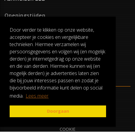
Openingstijden
Dinsdag T/M Zaterdag
Door verder te klikken op onze website,
van 8:00-17:00
accepteer je cookies en vergelijkbare
Verzenddagen
technieken. Hiermee verzamelen wij
Dinsdag T/M Vrijdag
persoonsgegevens en volgen wij (en mogelijk
Pauze
derden) je internetgedrag op onze website
12:30-13:00
en die van derden. Hiermee kunnen wij (en
mogelijk derden) je advertenties laten zien
die bij jouw interesses passen en zodat je
bijvoorbeeld informatie kunt delen op social
media.
Lees meer
ALGEMENE VOORWAARDEN
RUILEN EN RETOURNEREN
Doorgaan
PRIVACY
COOKIE