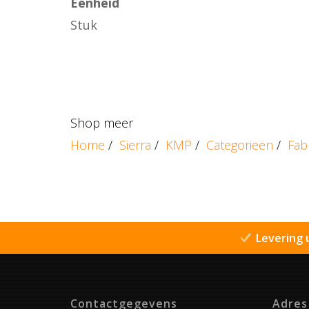
Eenheid
Stuk
Shop meer
Home
/
Sierra
/
KMP
/
Categorieën
/
Fab
Levering 
Contactgegevens
Adres