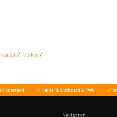
rikanten
/
Merken
/
uit voorraad
Inboard, Outboard & PWC
Sn
Navigeren