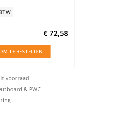
 BTW
€ 72
,58
 OM TE BESTELLEN
it voorraad
Outboard & PWC
ering