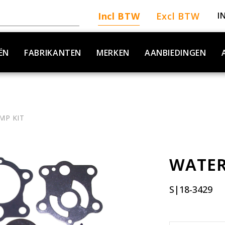
Incl BTW
Excl BTW
I
ËN
FABRIKANTEN
MERKEN
AANBIEDINGEN
MP KIT
WATER
S|18-3429