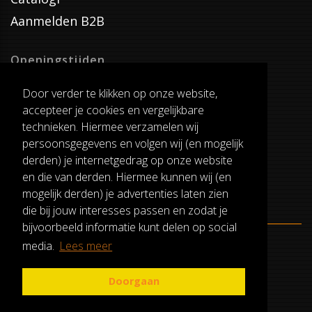
Aanmelden B2B
Openingstijden
Dinsdag T/M Zaterdag
Door verder te klikken op onze website,
van 8:00-17:00
accepteer je cookies en vergelijkbare
Verzenddagen
technieken. Hiermee verzamelen wij
Dinsdag T/M Vrijdag
persoonsgegevens en volgen wij (en mogelijk
Pauze
derden) je internetgedrag op onze website
12:30-13:00
en die van derden. Hiermee kunnen wij (en
mogelijk derden) je advertenties laten zien
die bij jouw interesses passen en zodat je
bijvoorbeeld informatie kunt delen op social
media.
Lees meer
ALGEMENE VOORWAARDEN
RUILEN EN RETOURNEREN
Doorgaan
PRIVACY