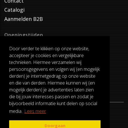
Contact
Catalogi
Aanmelden B2B
Openingstijden
Dinsdag T/M Zaterdag
Door verder te klikken op onze website,
van 8:00-17:00
accepteer je cookies en vergelijkbare
Verzenddagen
technieken. Hiermee verzamelen wij
Dinsdag T/M Vrijdag
persoonsgegevens en volgen wij (en mogelijk
Pauze
derden) je internetgedrag op onze website
12:30-13:00
en die van derden. Hiermee kunnen wij (en
mogelijk derden) je advertenties laten zien
die bij jouw interesses passen en zodat je
bijvoorbeeld informatie kunt delen op social
media.
Lees meer
ALGEMENE VOORWAARDEN
RUILEN EN RETOURNEREN
Doorgaan