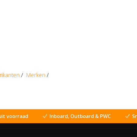
rikanten
/
Merken
/
uit voorraad
Inboard, Outboard & PWC
Sn