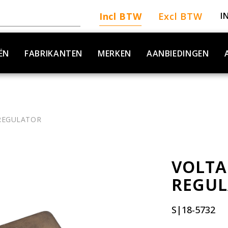
Incl BTW
Excl BTW
I
ËN
FABRIKANTEN
MERKEN
AANBIEDINGEN
REGULATOR
VOLTA
REGU
S|18-5732