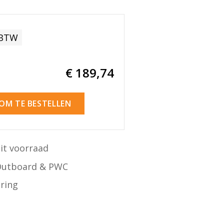
 BTW
€ 189
,74
 OM TE BESTELLEN
it voorraad
Outboard & PWC
ering