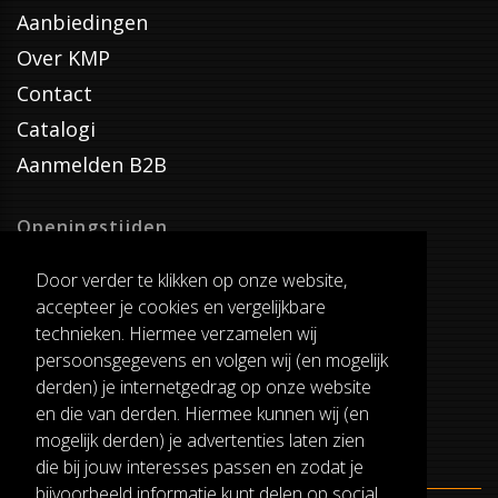
Aanbiedingen
Over KMP
Contact
Catalogi
Aanmelden B2B
Openingstijden
Dinsdag T/M Zaterdag
Door verder te klikken op onze website,
van 8:00-17:00
accepteer je cookies en vergelijkbare
Verzenddagen
technieken. Hiermee verzamelen wij
Dinsdag T/M Vrijdag
persoonsgegevens en volgen wij (en mogelijk
Pauze
derden) je internetgedrag op onze website
12:30-13:00
en die van derden. Hiermee kunnen wij (en
mogelijk derden) je advertenties laten zien
die bij jouw interesses passen en zodat je
bijvoorbeeld informatie kunt delen op social