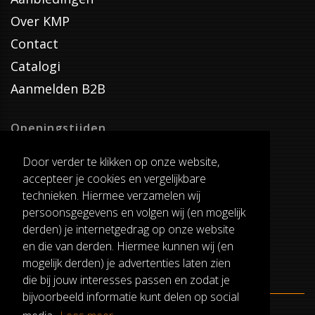
Over KMP
Contact
Catalogi
Aanmelden B2B
Openingstijden
Dinsdag T/M Zaterdag
Door verder te klikken op onze website,
van 8:00-17:00
accepteer je cookies en vergelijkbare
Verzenddagen
technieken. Hiermee verzamelen wij
Dinsdag T/M Vrijdag
persoonsgegevens en volgen wij (en mogelijk
Pauze
derden) je internetgedrag op onze website
12:30-13:00
en die van derden. Hiermee kunnen wij (en
mogelijk derden) je advertenties laten zien
die bij jouw interesses passen en zodat je
bijvoorbeeld informatie kunt delen op social