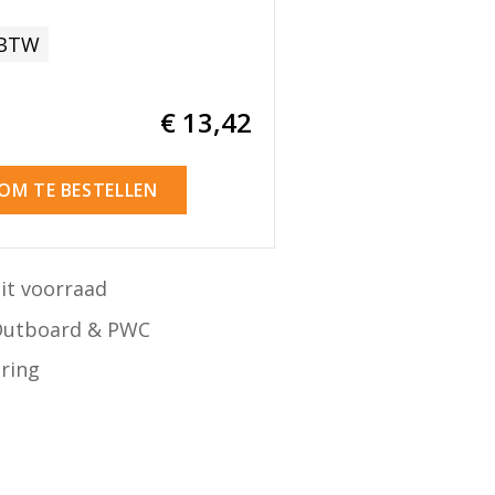
 BTW
€ 13
,42
 OM TE BESTELLEN
it voorraad
Outboard & PWC
ering