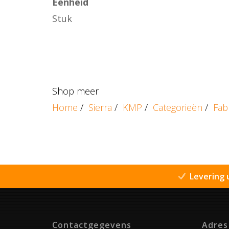
Eenheid
Stuk
Shop meer
Home
/
Sierra
/
KMP
/
Categorieën
/
Fab
Levering 
Contactgegevens
Adres