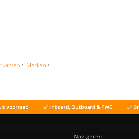
rikanten
/
Merken
/
uit voorraad
Inboard, Outboard & PWC
Sn
Navigeren