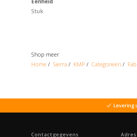
Eenheid
Stuk
Shop meer
Home
/
Sierra
/
KMP
/
Categorieën
/
Fab
Levering 
Contactgegevens
Adres