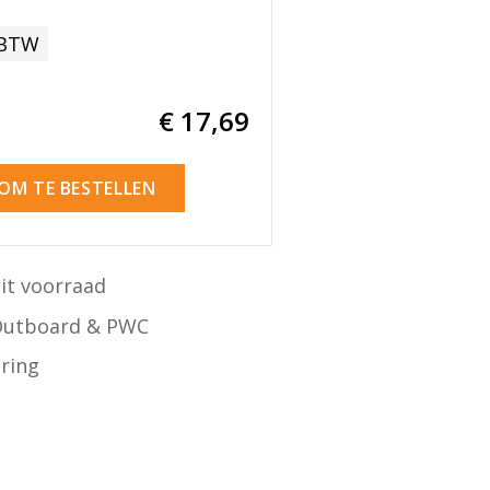
 BTW
€ 17
,69
 OM TE BESTELLEN
it voorraad
Outboard & PWC
ering