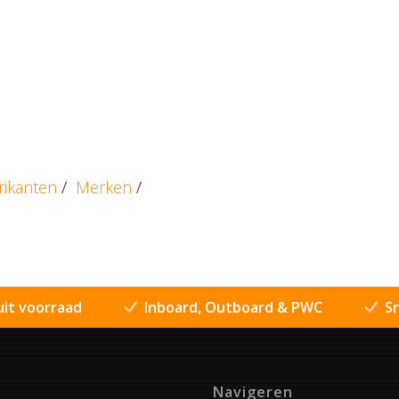
rikanten
/
Merken
/
uit voorraad
Inboard, Outboard & PWC
Sn
Navigeren