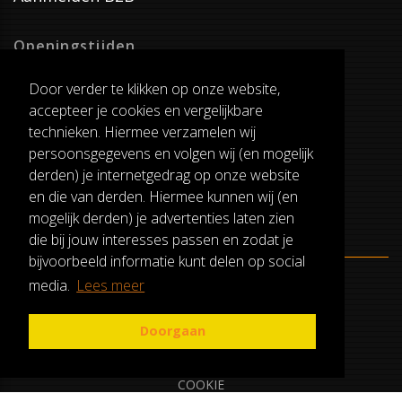
Openingstijden
Dinsdag T/M Zaterdag
Door verder te klikken op onze website,
van 8:00-17:00
accepteer je cookies en vergelijkbare
Verzenddagen
technieken. Hiermee verzamelen wij
Dinsdag T/M Vrijdag
persoonsgegevens en volgen wij (en mogelijk
Pauze
derden) je internetgedrag op onze website
12:30-13:00
en die van derden. Hiermee kunnen wij (en
mogelijk derden) je advertenties laten zien
die bij jouw interesses passen en zodat je
bijvoorbeeld informatie kunt delen op social
media.
Lees meer
ALGEMENE VOORWAARDEN
RUILEN EN RETOURNEREN
Doorgaan
PRIVACY
COOKIE