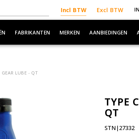
Incl BTW
Excl BTW
I
ËN
FABRIKANTEN
MERKEN
AANBIEDINGEN
 GEAR LUBE - QT
TYPE C
QT
STN|27332