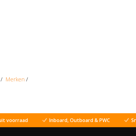
/
Merken
/
uit voorraad
Inboard, Outboard & PWC
Sn