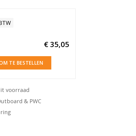
 BTW
€ 35
,05
 OM TE BESTELLEN
it voorraad
Outboard & PWC
ering