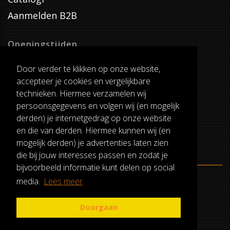
Aanmelden B2B
Openingstijden
Dinsdag T/M Zaterdag
Door verder te klikken op onze website,
van 8:00-17:00
accepteer je cookies en vergelijkbare
Verzenddagen
technieken. Hiermee verzamelen wij
Dinsdag T/M Vrijdag
persoonsgegevens en volgen wij (en mogelijk
Pauze
derden) je internetgedrag op onze website
12:30-13:00
en die van derden. Hiermee kunnen wij (en
mogelijk derden) je advertenties laten zien
die bij jouw interesses passen en zodat je
bijvoorbeeld informatie kunt delen op social
media.
Lees meer
ALGEMENE VOORWAARDEN
RUILEN EN RETOURNEREN
Doorgaan
PRIVACY