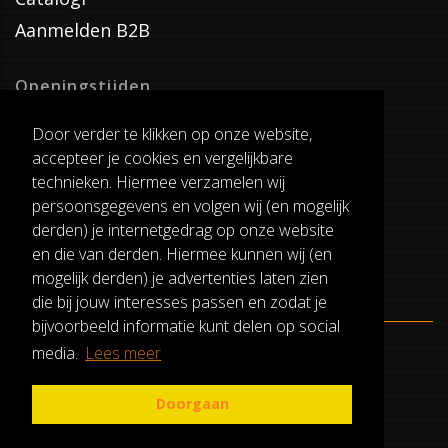
Aanmelden B2B
Openingstijden
Dinsdag T/M Zaterdag
Door verder te klikken op onze website,
van 8:00-17:00
accepteer je cookies en vergelijkbare
Verzenddagen
technieken. Hiermee verzamelen wij
Dinsdag T/M Vrijdag
persoonsgegevens en volgen wij (en mogelijk
Pauze
derden) je internetgedrag op onze website
12:30-13:00
en die van derden. Hiermee kunnen wij (en
mogelijk derden) je advertenties laten zien
die bij jouw interesses passen en zodat je
bijvoorbeeld informatie kunt delen op social
media.
Lees meer
ALGEMENE VOORWAARDEN
RUILEN EN RETOURNEREN
Doorgaan
PRIVACY