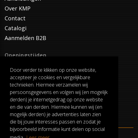
Over KMP
Contact
Catalogi
Aanmelden B2B
Openingstijden
Dinsdag T/M Zaterdag
Door verder te klikken op onze website,
van 8:00-17:00
accepteer je cookies en vergelijkbare
Verzenddagen
technieken. Hiermee verzamelen wij
Dinsdag T/M Vrijdag
persoonsgegevens en volgen wij (en mogelijk
Pauze
derden) je internetgedrag op onze website
12:30-13:00
en die van derden. Hiermee kunnen wij (en
mogelijk derden) je advertenties laten zien
die bij jouw interesses passen en zodat je
bijvoorbeeld informatie kunt delen op social
media.
Lees meer