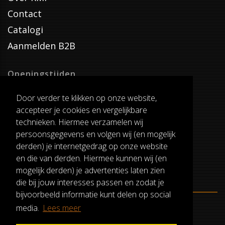
Contact
Catalogi
Aanmelden B2B
Openingstijden
Dinsdag T/M Zaterdag
Door verder te klikken op onze website,
van 8:00-17:00
accepteer je cookies en vergelijkbare
Verzenddagen
technieken. Hiermee verzamelen wij
Dinsdag T/M Vrijdag
persoonsgegevens en volgen wij (en mogelijk
Pauze
derden) je internetgedrag op onze website
12:30-13:00
en die van derden. Hiermee kunnen wij (en
mogelijk derden) je advertenties laten zien
die bij jouw interesses passen en zodat je
bijvoorbeeld informatie kunt delen op social
media.
Lees meer
ALGEMENE VOORWAARDEN