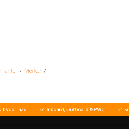
rikanten
/
Merken
/
uit voorraad
Inboard, Outboard & PWC
Sn