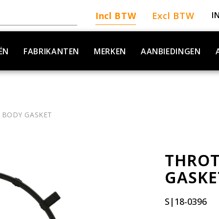
Incl BTW
Excl BTW
I
ËN
FABRIKANTEN
MERKEN
AANBIEDINGEN
 BODY GASKET
THROT
GASKE
S|18-0396