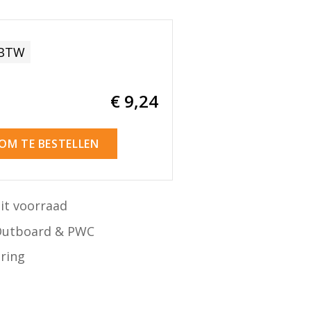
 BTW
€ 9
,24
 OM TE BESTELLEN
it voorraad
Outboard & PWC
ering