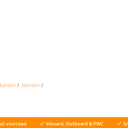
ikanten
/
Merken
/
uit voorraad
Inboard, Outboard & PWC
Sn