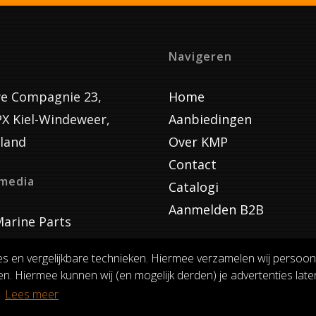
Navigeren
e Compagnie 23,
Home
PX Kiel-Windeweer,
Aanbiedingen
land
Over KMP
Contact
lmedia
Catalogi
Aanmelden B2B
arine Parts
es en vergelijkbare technieken. Hiermee verzamelen wij persoon
n. Hiermee kunnen wij (en mogelijk derden) je advertenties laten
VOORWAARDEN
RUILEN EN RETOURNEREN
PRIVACY
.
Lees meer