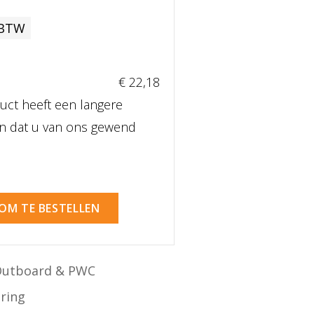
 BTW
€ 22
,18
uct heeft een langere
dan dat u van ons gewend
 OM TE BESTELLEN
Outboard & PWC
ering