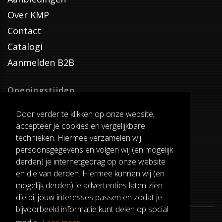
Over KMP
Contact
Catalogi
Aanmelden B2B
Openingstijden
Dinsdag T/M Zaterdag
Door verder te klikken op onze website,
van 8:00-17:00
accepteer je cookies en vergelijkbare
Verzenddagen
technieken. Hiermee verzamelen wij
Dinsdag T/M Vrijdag
persoonsgegevens en volgen wij (en mogelijk
Pauze
derden) je internetgedrag op onze website
12:30-13:00
en die van derden. Hiermee kunnen wij (en
mogelijk derden) je advertenties laten zien
die bij jouw interesses passen en zodat je
bijvoorbeeld informatie kunt delen op social