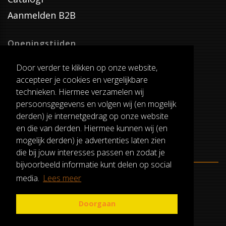
Aanmelden B2B
Openingstijden
Dinsdag T/M Zaterdag
Door verder te klikken op onze website,
van 8:00-17:00
accepteer je cookies en vergelijkbare
Verzenddagen
technieken. Hiermee verzamelen wij
Dinsdag T/M Vrijdag
persoonsgegevens en volgen wij (en mogelijk
Pauze
derden) je internetgedrag op onze website
12:30-13:00
en die van derden. Hiermee kunnen wij (en
mogelijk derden) je advertenties laten zien
die bij jouw interesses passen en zodat je
bijvoorbeeld informatie kunt delen op social
media.
Lees meer
ALGEMENE VOORWAARDEN
RUILEN EN RETOURNEREN
Doorgaan
PRIVACY