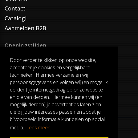
Contact
Catalogi
Aanmelden B2B
Openingstijden
Dinsdag T/M Zaterdag
Door verder te klikken op onze website,
van 8:00-17:00
accepteer je cookies en vergelijkbare
Verzenddagen
technieken. Hiermee verzamelen wij
Dinsdag T/M Vrijdag
persoonsgegevens en volgen wij (en mogelijk
Pauze
derden) je internetgedrag op onze website
12:30-13:00
en die van derden. Hiermee kunnen wij (en
mogelijk derden) je advertenties laten zien
die bij jouw interesses passen en zodat je
bijvoorbeeld informatie kunt delen op social
media.
Lees meer
ALGEMENE VOORWAARDEN