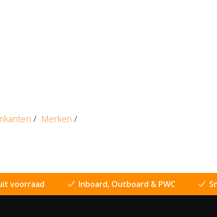
rikanten
/
Merken
/
uit voorraad
Inboard, Outboard & PWC
Sn