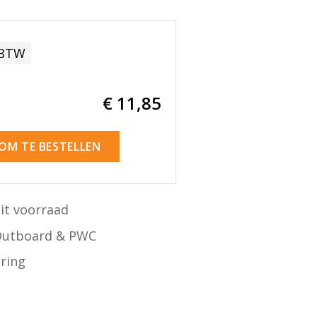
 BTW
€ 11
,85
 OM TE BESTELLEN
it voorraad
Outboard & PWC
ering