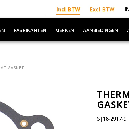
Incl BTW
Excl BTW
I
ËN
FABRIKANTEN
MERKEN
AANBIEDINGEN
AT GASKET
THER
GASKE
S|18-2917-9