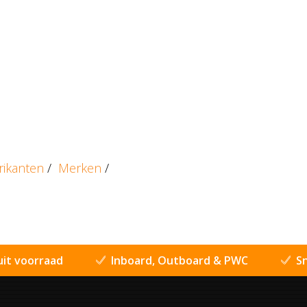
rikanten
/
Merken
/
uit voorraad
Inboard, Outboard & PWC
Sn