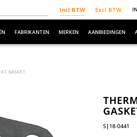
Incl BTW
Excl BTW
I
ËN
FABRIKANTEN
MERKEN
AANBIEDINGEN
AT GASKET
THER
GASKE
S|18-0441