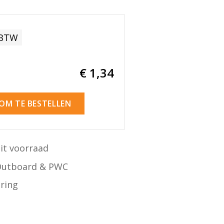
 BTW
€ 1
,34
 OM TE BESTELLEN
it voorraad
Outboard & PWC
ering