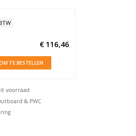
 BTW
€ 116
,46
 OM TE BESTELLEN
it voorraad
Outboard & PWC
ering