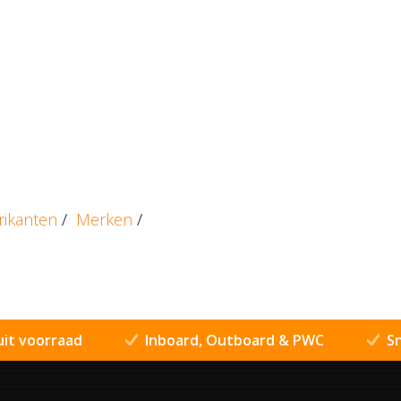
rikanten
/
Merken
/
uit voorraad
Inboard, Outboard & PWC
Sn