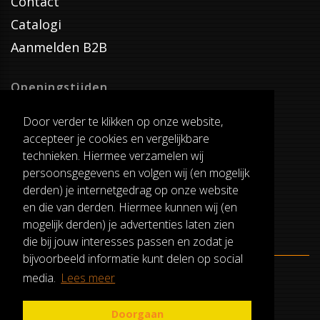
Contact
Catalogi
Aanmelden B2B
Openingstijden
Dinsdag T/M Zaterdag
Door verder te klikken op onze website,
van 8:00-17:00
accepteer je cookies en vergelijkbare
Verzenddagen
technieken. Hiermee verzamelen wij
Dinsdag T/M Vrijdag
persoonsgegevens en volgen wij (en mogelijk
Pauze
derden) je internetgedrag op onze website
12:30-13:00
en die van derden. Hiermee kunnen wij (en
mogelijk derden) je advertenties laten zien
die bij jouw interesses passen en zodat je
bijvoorbeeld informatie kunt delen op social
media.
Lees meer
ALGEMENE VOORWAARDEN
RUILEN EN RETOURNEREN
Doorgaan