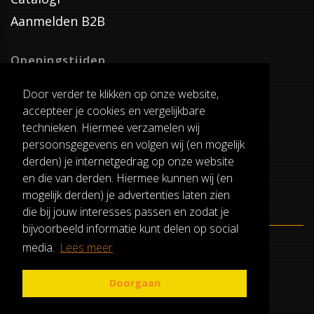
Aanmelden B2B
Openingstijden
Dinsdag T/M Zaterdag
Door verder te klikken op onze website,
van 8:00-17:00
accepteer je cookies en vergelijkbare
Verzenddagen
technieken. Hiermee verzamelen wij
Dinsdag T/M Vrijdag
persoonsgegevens en volgen wij (en mogelijk
Pauze
derden) je internetgedrag op onze website
12:30-13:00
en die van derden. Hiermee kunnen wij (en
mogelijk derden) je advertenties laten zien
die bij jouw interesses passen en zodat je
bijvoorbeeld informatie kunt delen op social
media.
Lees meer
ALGEMENE VOORWAARDEN
RUILEN EN RETOURNEREN
Doorgaan
PRIVACY