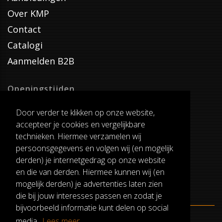
Over KMP
Contact
Catalogi
Aanmelden B2B
Openingstijden
Dinsdag T/M Zaterdag
Door verder te klikken op onze website,
van 8:00-17:00
accepteer je cookies en vergelijkbare
Verzenddagen
technieken. Hiermee verzamelen wij
Dinsdag T/M Vrijdag
persoonsgegevens en volgen wij (en mogelijk
Pauze
derden) je internetgedrag op onze website
12:30-13:00
en die van derden. Hiermee kunnen wij (en
mogelijk derden) je advertenties laten zien
die bij jouw interesses passen en zodat je
bijvoorbeeld informatie kunt delen op social
media.
Lees meer