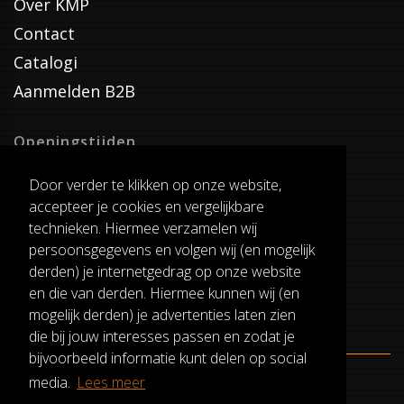
Over KMP
Contact
Catalogi
Aanmelden B2B
Openingstijden
Dinsdag T/M Zaterdag
Door verder te klikken op onze website,
van 8:00-17:00
accepteer je cookies en vergelijkbare
Verzenddagen
technieken. Hiermee verzamelen wij
Dinsdag T/M Vrijdag
persoonsgegevens en volgen wij (en mogelijk
Pauze
derden) je internetgedrag op onze website
12:30-13:00
en die van derden. Hiermee kunnen wij (en
mogelijk derden) je advertenties laten zien
die bij jouw interesses passen en zodat je
bijvoorbeeld informatie kunt delen op social
media.
Lees meer
ALGEMENE VOORWAARDEN