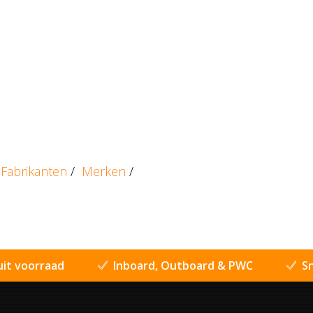
Fabrikanten
/
Merken
/
uit voorraad
Inboard, Outboard & PWC
Sn