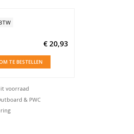
 BTW
€ 20
,93
 OM TE BESTELLEN
it voorraad
Outboard & PWC
ering