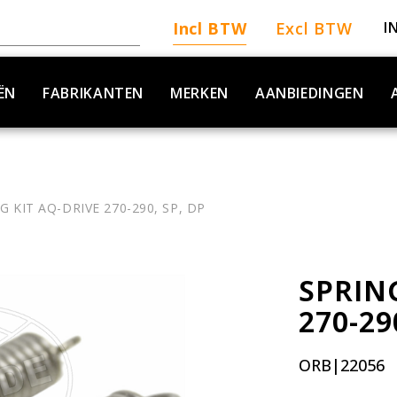
Incl BTW
Excl BTW
I
ËN
FABRIKANTEN
MERKEN
AANBIEDINGEN
G KIT AQ-DRIVE 270-290, SP, DP
SPRIN
270-29
ORB|22056