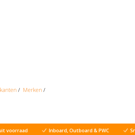
ikanten
/
Merken
/
uit voorraad
Inboard, Outboard & PWC
Sn