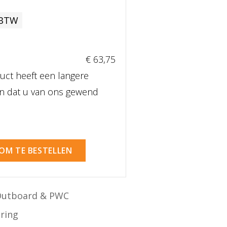
 BTW
€ 63
,75
uct heeft een langere
dan dat u van ons gewend
 OM TE BESTELLEN
Outboard & PWC
ering