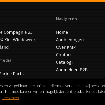
Navigeren
e Compagnie 23,
Home
PX Kiel-Windeweer,
Aanbiedingen
land
Over KMP
Contact
lmedia
Catalogi
Aanmelden B2B
arine Parts
es en vergelijkbare technieken. Hiermee verzamelen wij persoon
n. Hiermee kunnen wij (en mogelijk derden) je advertenties laten
VOORWAARDEN
RUILEN EN RETOURNEREN
PRIVACY
.
Lees meer