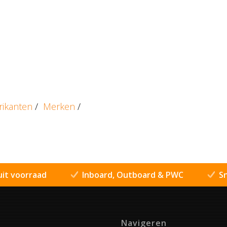
rikanten
/
Merken
/
uit voorraad
Inboard, Outboard & PWC
Sn
Navigeren