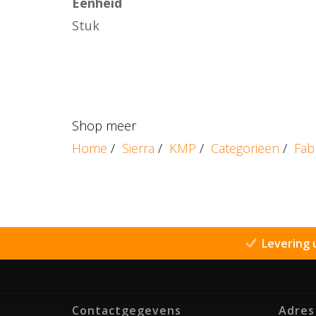
Eenheid
Stuk
Shop meer
Home
/
Sierra
/
KMP
/
Categorieën
/
Fab
Levering 
Contactgegevens
Adres