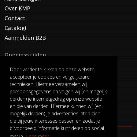
Over KMP
Contact
Catalogi
Aanmelden B2B
Openingstijden
Dinsdag T/M Zaterdag
Door verder te klikken op onze website,
van 8:00-17:00
accepteer je cookies en vergelijkbare
Verzenddagen
technieken. Hiermee verzamelen wij
Dinsdag T/M Vrijdag
persoonsgegevens en volgen wij (en mogelijk
Pauze
derden) je internetgedrag op onze website
12:30-13:00
en die van derden. Hiermee kunnen wij (en
mogelijk derden) je advertenties laten zien
die bij jouw interesses passen en zodat je
bijvoorbeeld informatie kunt delen op social
media.
Lees meer